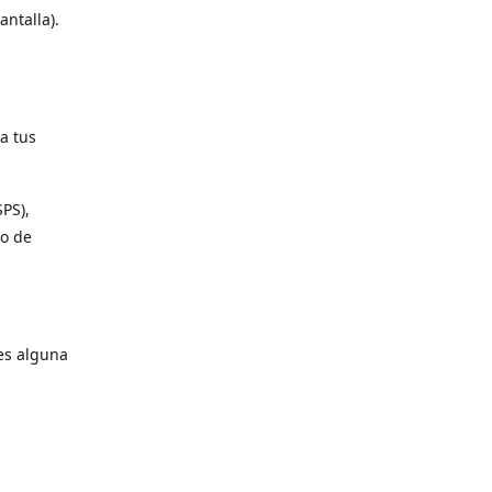
antalla).
a tus
SPS),
io de
es alguna