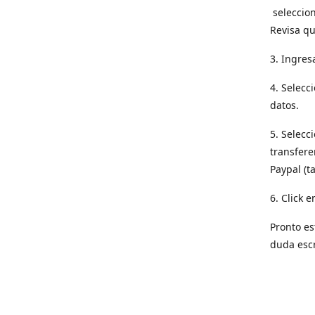
seleccion
Revisa qu
3. Ingres
4. Selecc
datos.
5. Selecc
transfere
Paypal (t
6. Click e
Pronto es
duda esc