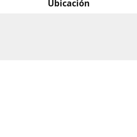
Ubicación
calle Numero 297B, Barrio Rio
Horario
as, San Pedro Sula, Honduras.