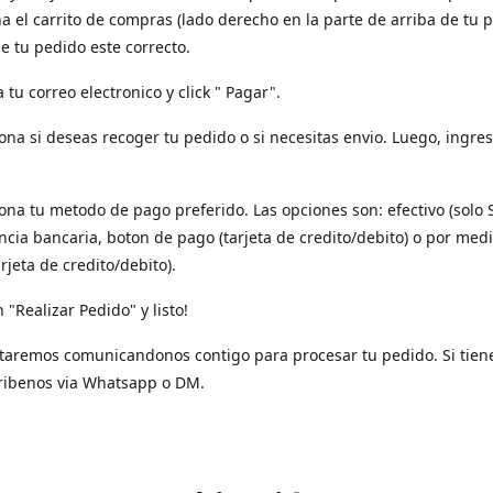
a el carrito de compras (lado derecho en la parte de arriba de tu p
e tu pedido este correcto.
a tu correo electronico y click " Pagar".
iona si deseas recoger tu pedido o si necesitas envio. Luego, ingres
iona tu metodo de pago preferido. Las opciones son: efectivo (solo 
ncia bancaria, boton de pago (tarjeta de credito/debito) o por med
arjeta de credito/debito).
n "Realizar Pedido" y listo!
taremos comunicandonos contigo para procesar tu pedido. Si tien
ribenos via Whatsapp o DM.