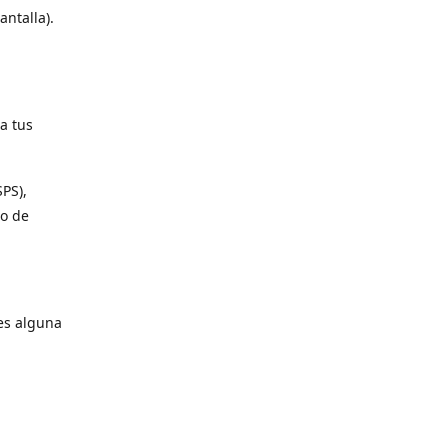
antalla).
a tus
SPS),
io de
es alguna