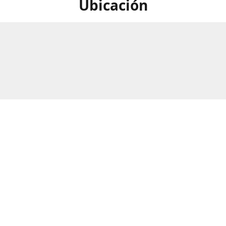
Ubicación
calle Numero 297B, Barrio Rio
Horario
as, San Pedro Sula, Honduras.