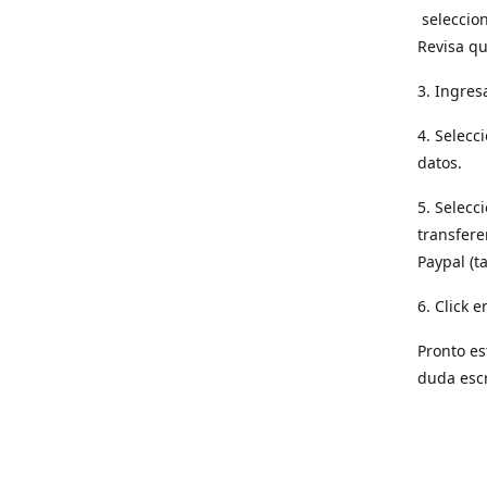
seleccion
Revisa qu
3. Ingres
4. Selecc
datos.
5. Selecc
transfere
Paypal (t
6. Click e
Pronto es
duda esc