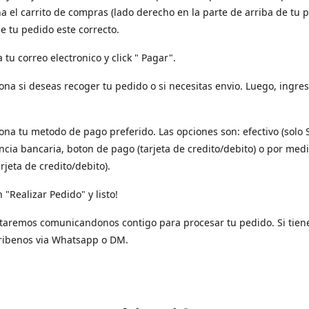
a el carrito de compras (lado derecho en la parte de arriba de tu p
e tu pedido este correcto.
a tu correo electronico y click " Pagar".
iona si deseas recoger tu pedido o si necesitas envio. Luego, ingres
iona tu metodo de pago preferido. Las opciones son: efectivo (solo 
ncia bancaria, boton de pago (tarjeta de credito/debito) o por med
arjeta de credito/debito).
n "Realizar Pedido" y listo!
taremos comunicandonos contigo para procesar tu pedido. Si tien
ribenos via Whatsapp o DM.