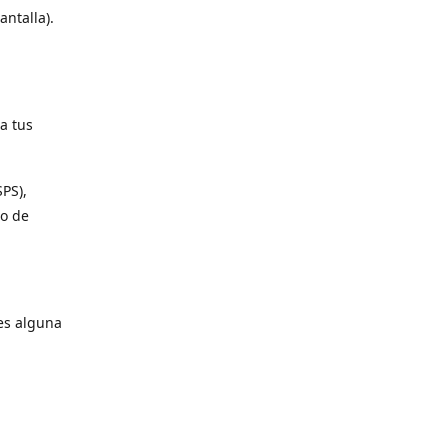
antalla).
a tus
SPS),
io de
es alguna