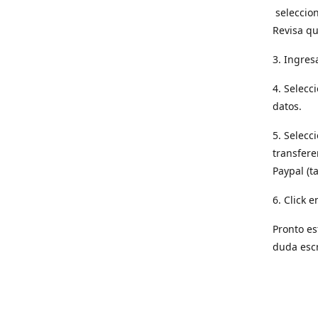
seleccion
Revisa qu
3. Ingres
4. Selecc
datos.
5. Selecc
transfere
Paypal (t
6. Click e
Pronto es
duda esc