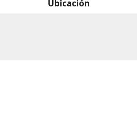
Ubicación
calle Numero 297B, Barrio Rio
Horario
as, San Pedro Sula, Honduras.