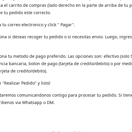
a el carrito de compras (lado derecho en la parte de arriba de tu p
e tu pedido este correcto.
a tu correo electronico y click " Pagar".
iona si deseas recoger tu pedido o si necesitas envio. Luego, ingres
iona tu metodo de pago preferido. Las opciones son: efectivo (solo 
ncia bancaria, boton de pago (tarjeta de credito/debito) o por med
arjeta de credito/debito).
n "Realizar Pedido" y listo!
taremos comunicandonos contigo para procesar tu pedido. Si tien
ribenos via Whatsapp o DM.