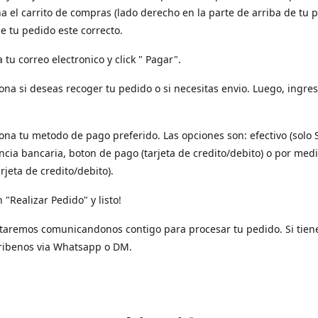
a el carrito de compras (lado derecho en la parte de arriba de tu p
e tu pedido este correcto.
a tu correo electronico y click " Pagar".
iona si deseas recoger tu pedido o si necesitas envio. Luego, ingres
iona tu metodo de pago preferido. Las opciones son: efectivo (solo 
ncia bancaria, boton de pago (tarjeta de credito/debito) o por med
arjeta de credito/debito).
n "Realizar Pedido" y listo!
taremos comunicandonos contigo para procesar tu pedido. Si tien
ribenos via Whatsapp o DM.