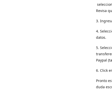
seleccion
Revisa qu
3. Ingres
4. Selecc
datos.
5. Selecc
transfere
Paypal (t
6. Click e
Pronto es
duda esc