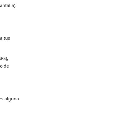
antalla).
a tus
SPS),
io de
es alguna