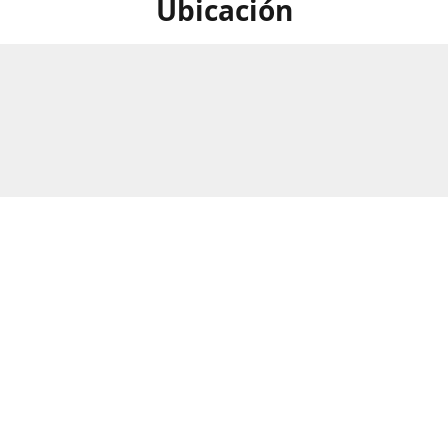
Ubicación
calle Numero 297B, Barrio Rio
Horario
as, San Pedro Sula, Honduras.