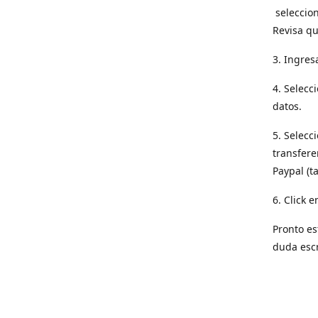
seleccion
Revisa qu
3. Ingres
4. Selecc
datos.
5. Selecc
transfere
Paypal (t
6. Click e
Pronto es
duda esc