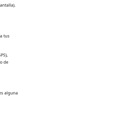
antalla).
a tus
SPS),
io de
es alguna