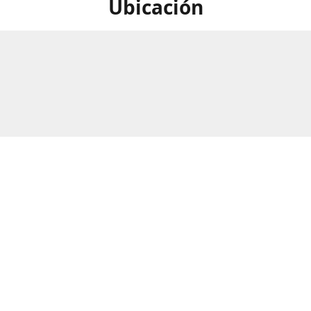
Ubicación
calle Numero 297B, Barrio Rio
Horario
as, San Pedro Sula, Honduras.