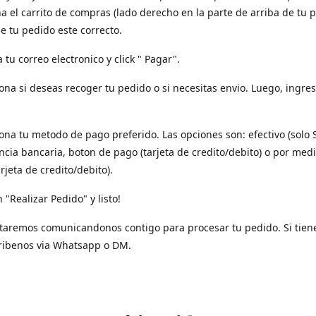
a el carrito de compras (lado derecho en la parte de arriba de tu p
e tu pedido este correcto.
a tu correo electronico y click " Pagar".
iona si deseas recoger tu pedido o si necesitas envio. Luego, ingres
iona tu metodo de pago preferido. Las opciones son: efectivo (solo 
ncia bancaria, boton de pago (tarjeta de credito/debito) o por med
arjeta de credito/debito).
n "Realizar Pedido" y listo!
taremos comunicandonos contigo para procesar tu pedido. Si tien
ribenos via Whatsapp o DM.