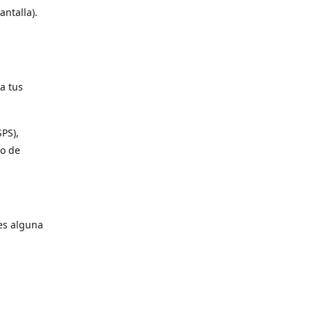
antalla).
a tus
SPS),
io de
es alguna