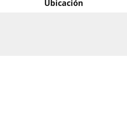
Ubicación
calle Numero 297B, Barrio Rio
Horario
as, San Pedro Sula, Honduras.