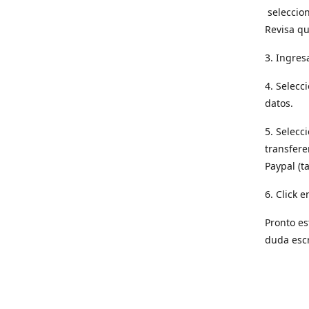
seleccion
Revisa qu
3. Ingres
4. Selecc
datos.
5. Selecc
transfere
Paypal (t
6. Click e
Pronto es
duda esc