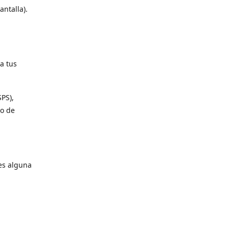
antalla).
a tus
SPS),
io de
es alguna