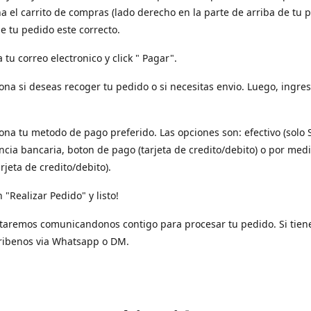
a el carrito de compras (lado derecho en la parte de arriba de tu p
e tu pedido este correcto.
a tu correo electronico y click " Pagar".
iona si deseas recoger tu pedido o si necesitas envio. Luego, ingres
iona tu metodo de pago preferido. Las opciones son: efectivo (solo 
ncia bancaria, boton de pago (tarjeta de credito/debito) o por med
arjeta de credito/debito).
n "Realizar Pedido" y listo!
taremos comunicandonos contigo para procesar tu pedido. Si tien
ribenos via Whatsapp o DM.