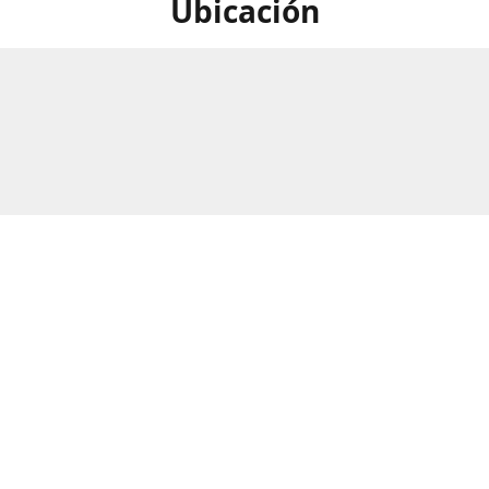
Ubicación
calle Numero 297B, Barrio Rio
Horario
as, San Pedro Sula, Honduras.