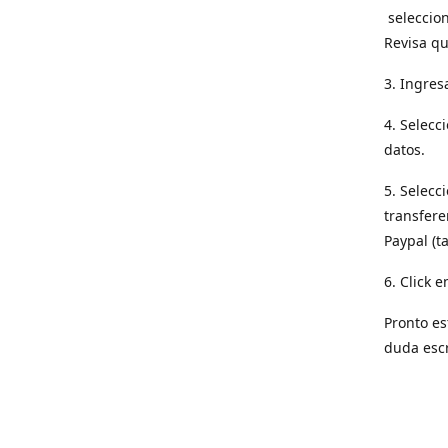
seleccion
Revisa qu
3. Ingres
4. Selecc
datos.
5. Selecc
transfere
Paypal (t
6. Click e
Pronto es
duda esc