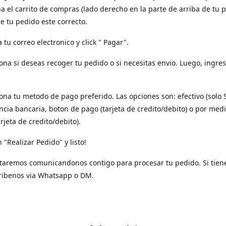
a el carrito de compras (lado derecho en la parte de arriba de tu p
e tu pedido este correcto.
a tu correo electronico y click " Pagar".
iona si deseas recoger tu pedido o si necesitas envio. Luego, ingres
iona tu metodo de pago preferido. Las opciones son: efectivo (solo 
ncia bancaria, boton de pago (tarjeta de credito/debito) o por med
arjeta de credito/debito).
n "Realizar Pedido" y listo!
taremos comunicandonos contigo para procesar tu pedido. Si tien
ribenos via Whatsapp o DM.