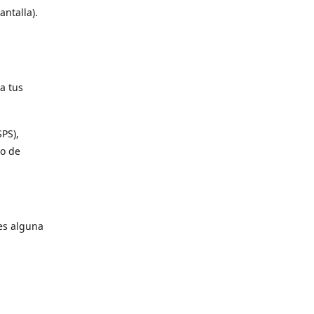
antalla).
a tus
SPS),
io de
es alguna