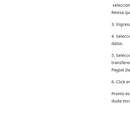
seleccion
Revisa qu
3. Ingres
4. Selecc
datos.
5. Selecc
transfere
Paypal (t
6. Click e
Pronto es
duda esc