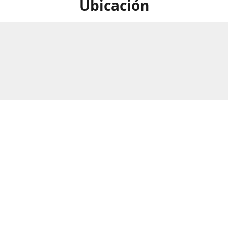
Ubicación
calle Numero 297B, Barrio Rio
Horario
as, San Pedro Sula, Honduras.