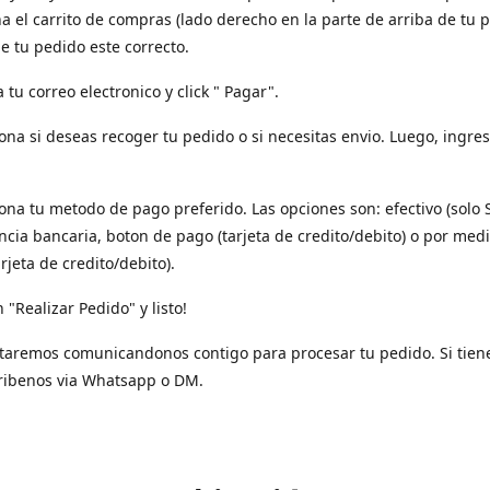
a el carrito de compras (lado derecho en la parte de arriba de tu p
e tu pedido este correcto.
a tu correo electronico y click " Pagar".
iona si deseas recoger tu pedido o si necesitas envio. Luego, ingres
iona tu metodo de pago preferido. Las opciones son: efectivo (solo 
ncia bancaria, boton de pago (tarjeta de credito/debito) o por med
arjeta de credito/debito).
n "Realizar Pedido" y listo!
taremos comunicandonos contigo para procesar tu pedido. Si tien
ribenos via Whatsapp o DM.