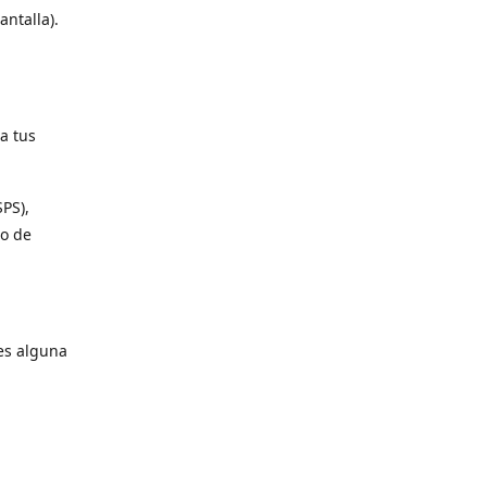
antalla).
a tus
SPS),
io de
es alguna