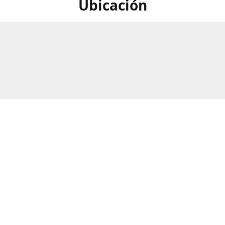
Ubicación
calle Numero 297B, Barrio Rio
Horario
as, San Pedro Sula, Honduras.