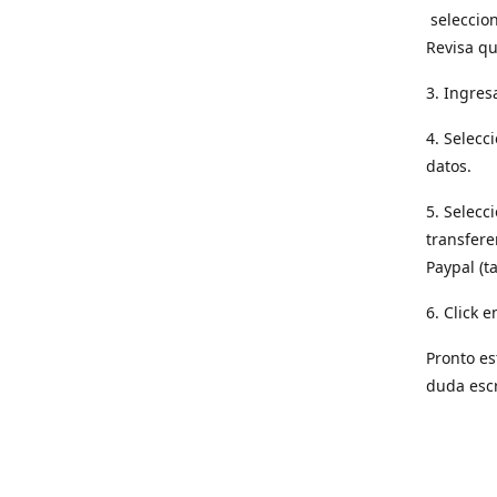
seleccion
Revisa qu
3. Ingres
4. Selecc
datos.
5. Selecc
transfere
Paypal (t
6. Click e
Pronto es
duda esc