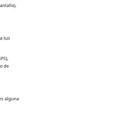
antalla).
a tus
SPS),
io de
es alguna