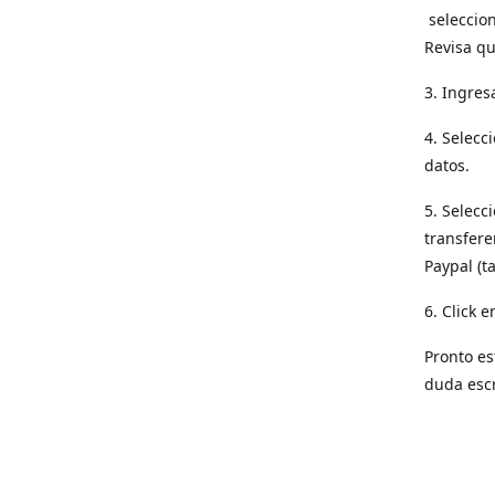
seleccion
Revisa qu
3. Ingres
4. Selecc
datos.
5. Selecc
transfere
Paypal (t
6. Click e
Pronto es
duda esc