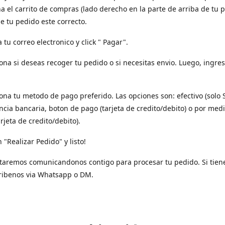
a el carrito de compras (lado derecho en la parte de arriba de tu p
e tu pedido este correcto.
a tu correo electronico y click " Pagar".
iona si deseas recoger tu pedido o si necesitas envio. Luego, ingres
iona tu metodo de pago preferido. Las opciones son: efectivo (solo 
ncia bancaria, boton de pago (tarjeta de credito/debito) o por med
arjeta de credito/debito).
n "Realizar Pedido" y listo!
taremos comunicandonos contigo para procesar tu pedido. Si tien
ribenos via Whatsapp o DM.