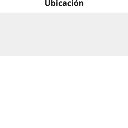
Ubicación
calle Numero 297B, Barrio Rio
Horario
as, San Pedro Sula, Honduras.