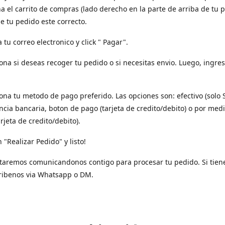
a el carrito de compras (lado derecho en la parte de arriba de tu p
e tu pedido este correcto.
a tu correo electronico y click " Pagar".
iona si deseas recoger tu pedido o si necesitas envio. Luego, ingres
iona tu metodo de pago preferido. Las opciones son: efectivo (solo 
ncia bancaria, boton de pago (tarjeta de credito/debito) o por med
arjeta de credito/debito).
n "Realizar Pedido" y listo!
taremos comunicandonos contigo para procesar tu pedido. Si tien
ribenos via Whatsapp o DM.