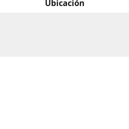
Ubicación
calle Numero 297B, Barrio Rio
Horario
as, San Pedro Sula, Honduras.