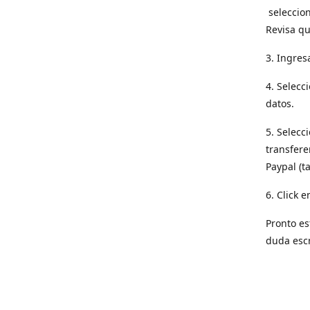
seleccion
Revisa qu
3. Ingres
4. Selecc
datos.
5. Selecc
transfere
Paypal (t
6. Click e
Pronto es
duda esc