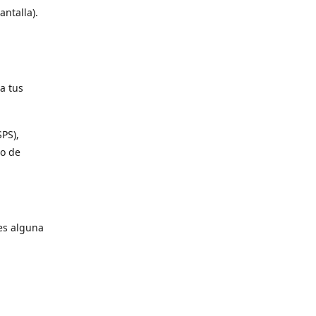
antalla).
a tus
SPS),
io de
es alguna