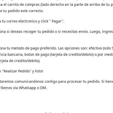
a el carrito de compras (lado derecho en la parte de arriba de tu p
e tu pedido este correcto.
a tu correo electronico y click " Pagar".
iona si deseas recoger tu pedido o si necesitas envio. Luego, ingres
iona tu metodo de pago preferido. Las opciones son: efectivo (solo 
ncia bancaria, boton de pago (tarjeta de credito/debito) o por med
arjeta de credito/debito).
n "Realizar Pedido" y listo!
taremos comunicandonos contigo para procesar tu pedido. Si tien
ribenos via Whatsapp o DM.