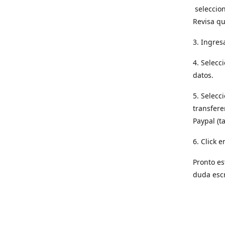
seleccion
Revisa qu
3. Ingres
4. Selecc
datos.
5. Selecc
transfere
Paypal (t
6. Click e
Pronto es
duda esc