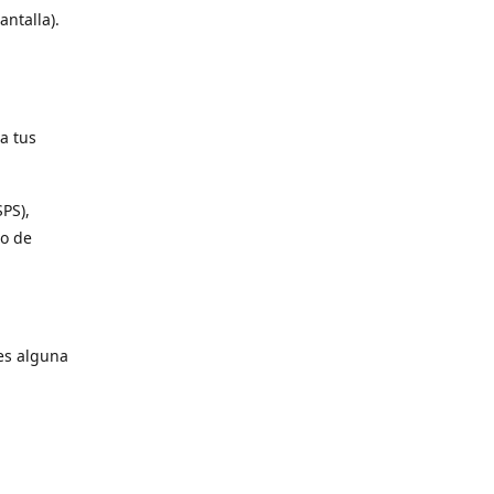
antalla).
a tus
SPS),
io de
es alguna