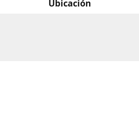
Ubicación
calle Numero 297B, Barrio Rio
Horario
as, San Pedro Sula, Honduras.